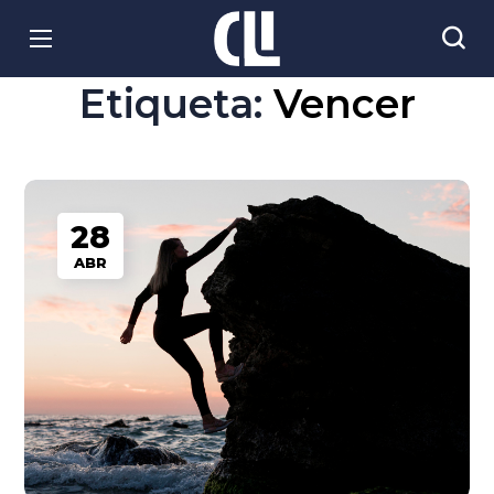
Etiqueta:
Vencer
28
ABR